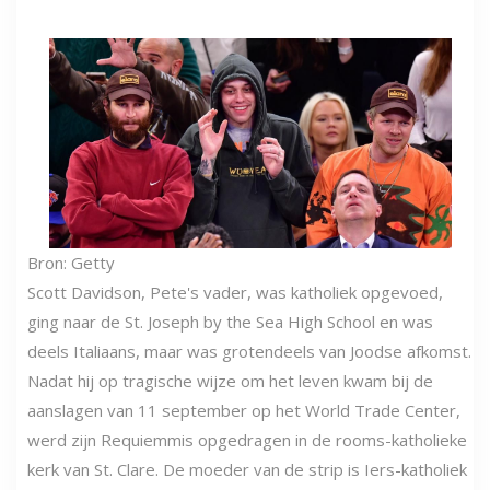
Bron: Getty
Scott Davidson, Pete's vader, was katholiek opgevoed,
ging naar de St. Joseph by the Sea High School en was
deels Italiaans, maar was grotendeels van Joodse afkomst.
Nadat hij op tragische wijze om het leven kwam bij de
aanslagen van 11 september op het World Trade Center,
werd zijn Requiemmis opgedragen in de rooms-katholieke
kerk van St. Clare. De moeder van de strip is Iers-katholiek