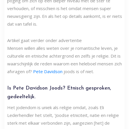
poging om zich op een dieper niveau met de ster te
verhouden, of misschien is het omdat mensen super
nieuwsgierig zijn. En als het op details aankomt, is er niets
dat van tafel is.
Artikel gaat verder onder advertentie
Mensen willen alles weten over je romantische leven, je
culturele en etnische achtergrond en zelfs je religie. Dit is
waarschijnlijk de reden waarom een ​​heleboel mensen zich
afvragen of?
Pete Davidson
joods is of niet.
Is Pete Davidson Joods? Etnisch gesproken,
gedeeltelijk.
Het jodendom is uniek als religie omdat, zoals Eli
Lederhendler het stelt, 'Joodse etniciteit, natie en religie
sterk met elkaar verbonden zijn, aangezien [het] de