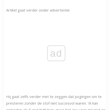
Artikel gaat verder onder advertentie
ad
Hij gaat zelfs verder met te zeggen dat pogingen om te
presteren zonder de stof niet succesvol waren. 'Ik kan
optreden als ik niet high ben, maar het zou voor mij niet zo